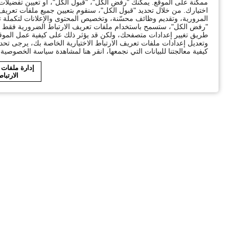
ممكنة على الموقع. يمكنك "رفض الكل"، "قبول الكل"، أو تعيين تفضيل
اختيارك. من خلال تحديد "قبول الكل"، سنقوم بتعيين جميع ملفات تعريف ا
"رفض الكل"، ستسمح باستخدام ملفات تعريف الارتباط الضرورية فقط ال
طريق تغيير إعدادات متصفحك، ولكن قد يؤثر ذلك على كيفية عمل الموقع
وتعديل إعدادات ملفات تعريف الارتباط الاختيارية الخاصة بك، يرجى تحد
كيفية معالجتنا للبيانات التي نجمعها، انقر هنا لمشاهدة سياسة الخصوصية ا
إدارة ملفات
الارتبا