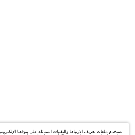
نستخدم ملفات تعريف الارتباط والتقنيات المماثلة على موقعنا الإلكترون