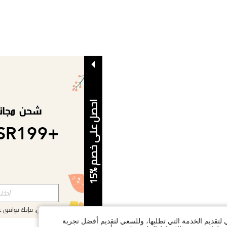
ا
5
ح
ص
ل
ع
ل
ى
خ
ص
م
%
1
بالتسجيل، فإنك توافق 
ي لتقديم الخدمة التي تطلبها، وللسعي لتقديم أفضل تجربة