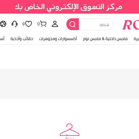
0
شنطه
0
رة
ملابس داخلية & ملابس نوم
أكسسوارات ومجوهرات
حقائب وأحذية
أسل