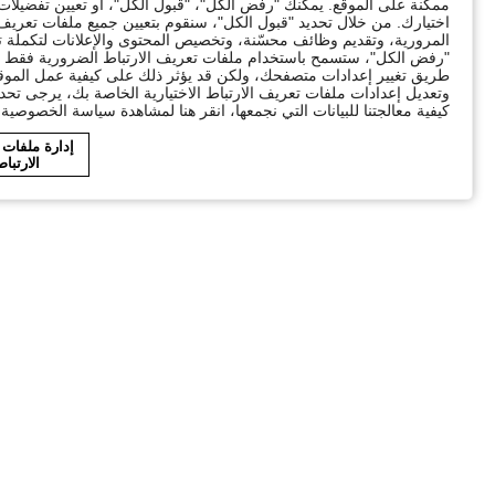
ممكنة على الموقع. يمكنك "رفض الكل"، "قبول الكل"، أو تعيين تفضيل
اختيارك. من خلال تحديد "قبول الكل"، سنقوم بتعيين جميع ملفات تعريف ا
"رفض الكل"، ستسمح باستخدام ملفات تعريف الارتباط الضرورية فقط ال
طريق تغيير إعدادات متصفحك، ولكن قد يؤثر ذلك على كيفية عمل الموقع
وتعديل إعدادات ملفات تعريف الارتباط الاختيارية الخاصة بك، يرجى تحد
كيفية معالجتنا للبيانات التي نجمعها، انقر هنا لمشاهدة سياسة الخصوصية ا
إدارة ملفات
الارتبا