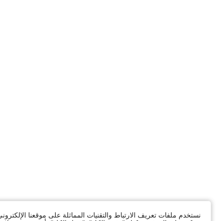
نستخدم ملفات تعريف الارتباط والتقنيات المماثلة على موقعنا الإلكترون