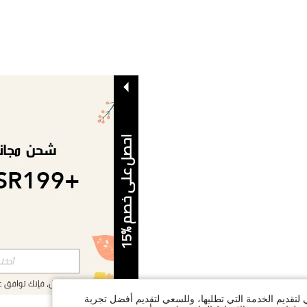
ا
5
ح
ص
ل
ع
ل
ى
خ
ص
م
%
1
بالتسجيل، فإنك توافق 
ي لتقديم الخدمة التي تطلبها، وللسعي لتقديم أفضل تجربة