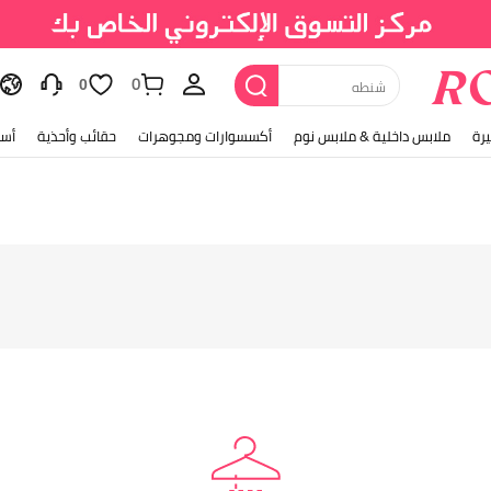
0
شنطه
0
رة
ملابس داخلية & ملابس نوم
أكسسوارات ومجوهرات
حقائب وأحذية
أسل