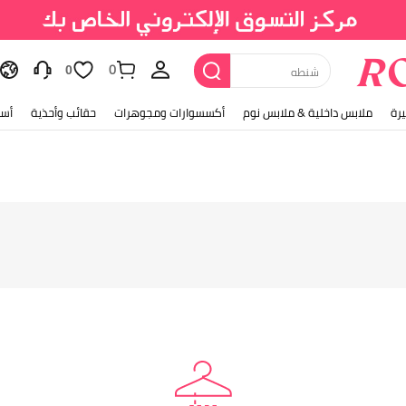
0
حذاء
0
رة
ملابس داخلية & ملابس نوم
أكسسوارات ومجوهرات
حقائب وأحذية
أسل