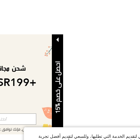
ا
5
ح
ص
ل
ع
ل
ى
خ
ص
م
%
1
بالتسجيل، فإنك توافق 
ي لتقديم الخدمة التي تطلبها، وللسعي لتقديم أفضل تجربة