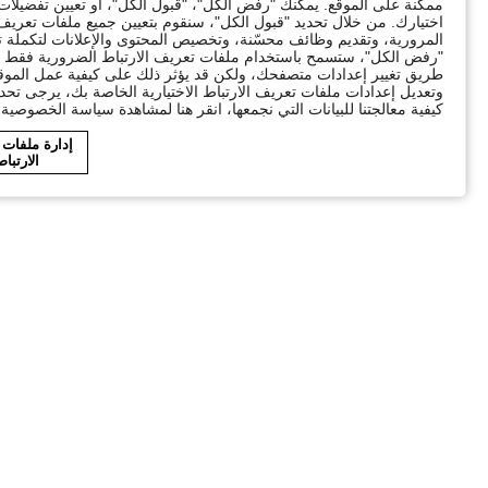
ممكنة على الموقع. يمكنك "رفض الكل"، "قبول الكل"، أو تعيين تفضيل
اختيارك. من خلال تحديد "قبول الكل"، سنقوم بتعيين جميع ملفات تعريف ا
"رفض الكل"، ستسمح باستخدام ملفات تعريف الارتباط الضرورية فقط ال
طريق تغيير إعدادات متصفحك، ولكن قد يؤثر ذلك على كيفية عمل الموقع
وتعديل إعدادات ملفات تعريف الارتباط الاختيارية الخاصة بك، يرجى تحد
كيفية معالجتنا للبيانات التي نجمعها، انقر هنا لمشاهدة سياسة الخصوصية ا
إدارة ملفات
الارتبا