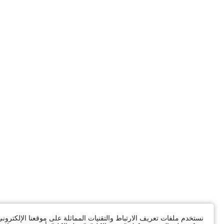
نستخدم ملفات تعريف الارتباط والتقنيات المماثلة على موقعنا الإلكترون