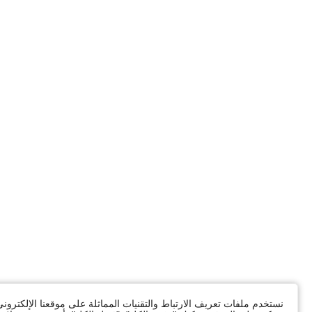
نستخدم ملفات تعريف الارتباط والتقنيات المماثلة على موقعنا الإلكترون