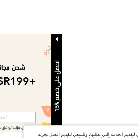
ا
5
ح
ص
ل
ع
ل
ى
خ
ص
م
%
1
بالتسجيل، فإنك توافق 
ي لتقديم الخدمة التي تطلبها، وللسعي لتقديم أفضل تجربة