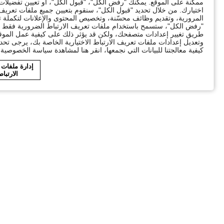
ممكنة على الموقع. يمكنك "رفض الكل"، "قبول الكل"، أو تعيين تفضيل
اختيارك. من خلال تحديد "قبول الكل"، سنقوم بتعيين جميع ملفات تعريف ا
"رفض الكل"، ستسمح باستخدام ملفات تعريف الارتباط الضرورية فقط ال
طريق تغيير إعدادات متصفحك، ولكن قد يؤثر ذلك على كيفية عمل الموقع
وتعديل إعدادات ملفات تعريف الارتباط الاختيارية الخاصة بك، يرجى تحد
كيفية معالجتنا للبيانات التي نجمعها، انقر هنا لمشاهدة سياسة الخصوصية ا
إدارة ملفات
الارتبا