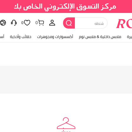
0
شنطه
0
رة
ملابس داخلية & ملابس نوم
أكسسوارات ومجوهرات
حقائب وأحذية
أسل