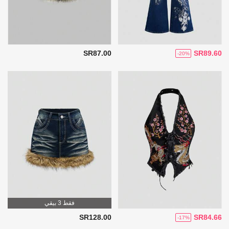
SR87.00
SR89.60
-20%
فقط 3 بيقي
SR128.00
SR84.66
-17%