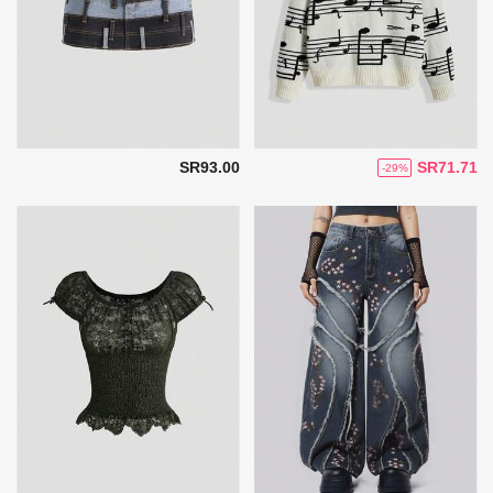
SR93.00
SR71.71
-29%