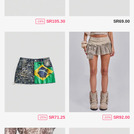
SR105.30
SR69.00
-19%
SR71.25
SR92.00
-25%
-20%