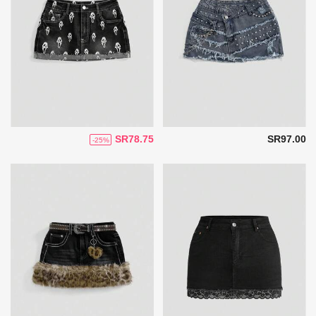
SR78.75
SR97.00
-25%