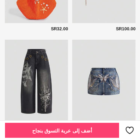
SR32.00
SR100.00
SR141.00
SR108.00
أضف إلى عربة التسوق بنجاح