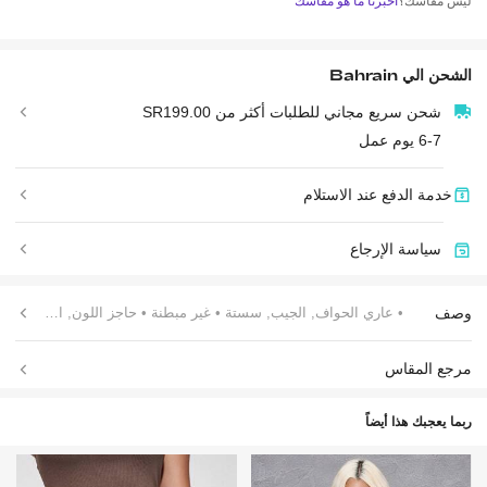
ليس مقاسك؟
اخبرنا ما هو مقاسك
الشحن الي
Bahrain
شحن سريع مجاني للطلبات أكثر من SR199.00
6-7 يوم عمل
خدمة الدفع عند الاستلام
سياسة الإرجاع
وصف
• عاري الحواف, الجيب, سستة
• غير مبطنة
• حاجز اللون, الصاف
مرجع المقاس
ربما يعجبك هذا أيضاً