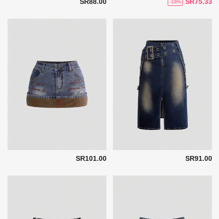
SR88.00
SR75.33
-19%
SR101.00
SR91.00