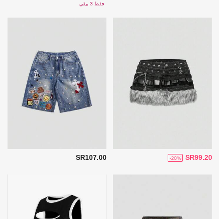
فقط 3 بيقي
SR107.00
SR99.20
-20%