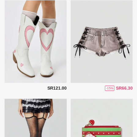
SR121.00
SR66.30
-15%