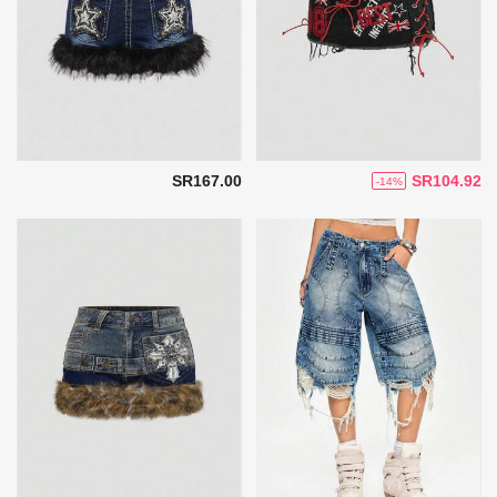
SR167.00
SR104.92
-14%