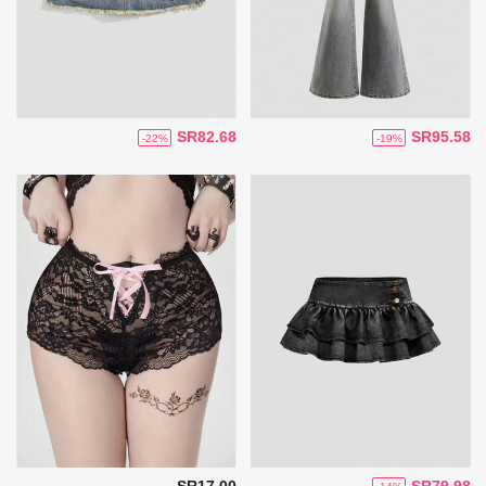
SR82.68
SR95.58
-22%
-19%
SR17.00
SR79.98