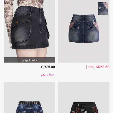
فقط 1 بيقي
SR74.00
SR59.50
-15%
فقط 1 بيقي