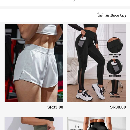
ربما يعجبك هذا أيضاً
SR33.00
SR30.00