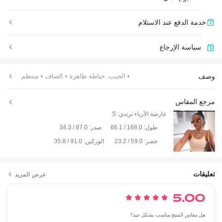
خدمة الدفع عند الاستلام
سياسة الإرجاع
وصف
• الجيب, خياطة ظاهرة
• الصاف
• منتظم
مرجع المقاس
عارضة الأزياء ترتدي:
S
طول:
168.0 / 66.1
صدر:
87.0 / 34.3
خصر:
59.0 / 23.2
الوركين:
91.0 / 35.8
تعليقات
عرض المزيد
5.00
هل مقاس المنتج مناسب بشكل جيد؟