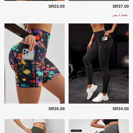
SR23.00
SR37.00
فقط 1 بيقي
SR26.00
SR34.00