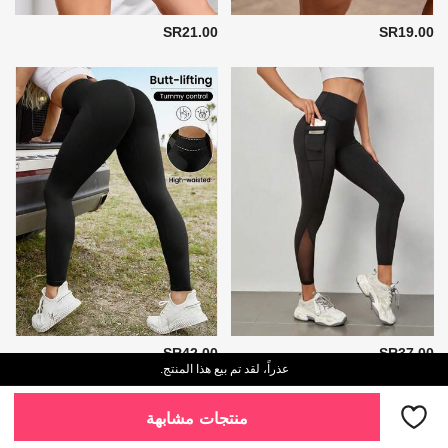
SR21.00
SR19.00
SR42.00
SR37.00
عذراً، لقد تم بيع هذا المنتج.
منتجات مشابهة