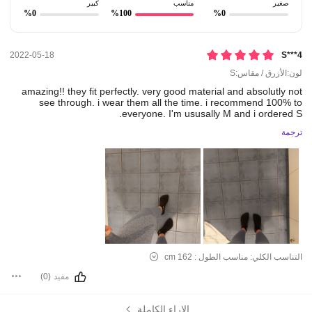
صغير
مناسب
كبير
%0
%100
%0
2022-05-18
S***4
لون:الأزرق / مقاس:S
amazing!!
they
fit
perfectly.
very
good
material
and
absolutly
not
see
through.
i
wear
them
all
the
time.
i
recommend
100%
to
everyone.
I'm
ususally
M
and
i
ordered
S.
ترجمة
التناسب الكلي:
مناسب
الطول :
162 cm
مفيد
(0)
الاراء الكاملة