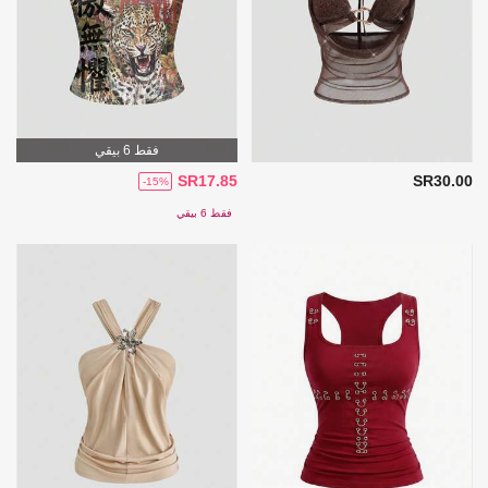
فقط 6 بيقي
SR17.85
SR30.00
-15%
فقط 6 بيقي