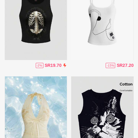
SR27.20
SR19.70
-15%
-2%