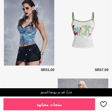
SR31.00
SR37.00
عذراً، لقد تم بيع هذا المنتج.
منتجات مشابهة