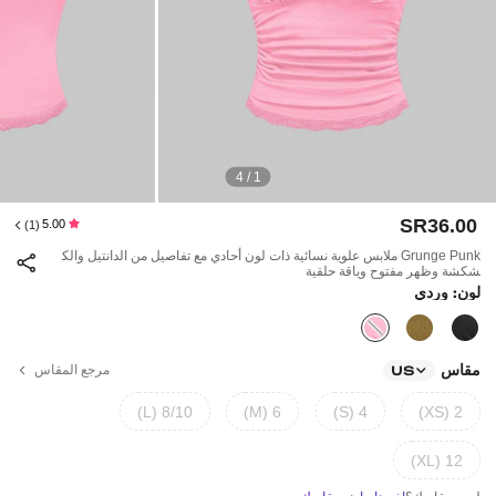
1 / 4
SR36.00
5.00
(1)
Grunge Punk ملابس علوية نسائية ذات لون أحادي مع تفاصيل من الدانتيل والك
شكشة وظهر مفتوح وياقة حلقية
لون: وردي
مقاس
مرجع المقاس
US
8/10 (L)
6 (M)
4 (S)
2 (XS)
12 (XL)