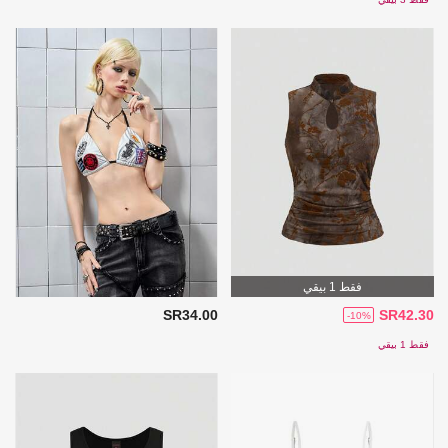
فقط 1 بيقي
SR34.00
SR42.30
-10%
فقط 1 بيقي