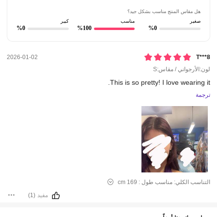
هل مقاس المنتج مناسب بشكل جيد؟
صغير
مناسب
كبير
%0
%100
%0
2026-01-02
T***8
لون:الأرجواني / مقاس:S
This
is
so
pretty!
I
love
wearing
it.
ترجمة
التناسب الكلي:
مناسب
طول :
169 cm
مفيد
(1)