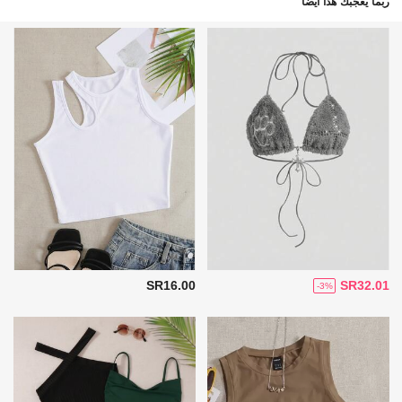
ربما يعجبك هذا أيضاً
SR16.00
SR32.01
-3%