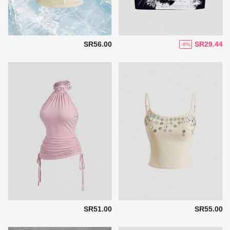
SR56.00
SR29.44
-8%
SR51.00
SR55.00