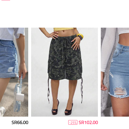
SR66.00
SR102.00
-25%