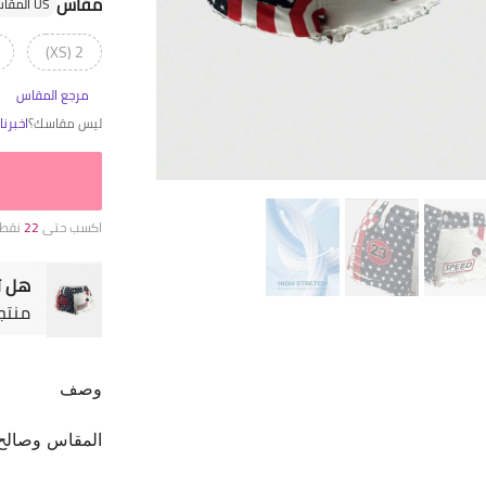
مقاس
US المقاس
2 (XS)
مرجع المقاس
ليس مقاسك؟
اخبرن
اكسب حتى
22
نقطة
هل ت
منتج
وصف
المقاس وصالح