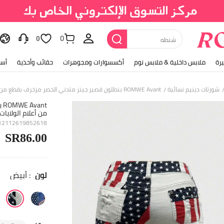
0
حذاء
0
رة
ملابس داخلية & ملابس نوم
أكسسوارات ومجوهرات
حقائب وأحذية
أسل
شورتات دينيم نسائية
ROMWE Avant بنطلون قصير جينز متدني الخصر مزخرف بقطع من أعلام الولايات المتحدة الغربية بحافة مبهتره
/
nt
من أعلام الولايا
412112619852618
SR86.00
لون
: أبيض