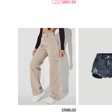
SR67.50
-25%
SR86.00