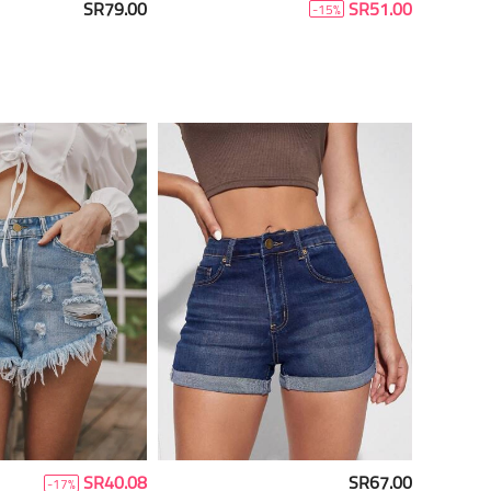
SR79.00
SR51.00
-15%
SR40.08
SR67.00
-17%