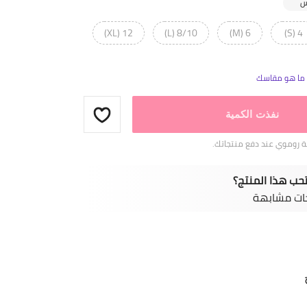
12 (XL)
8/10 (L)
6 (M)
4 (S)
ا ما هو مقاسك
نفذت الكمية
 روموي عند دفع منتجاتك.
حب هذا المنتج؟
ات مشابهة