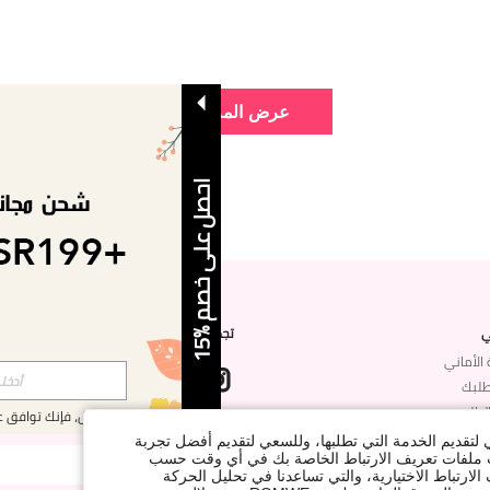
عرض المزيد
ا
5
ي
تجدنا على
ح
ص
ل
ع
ل
ى
خ
ص
م
%
1
 الأماني
طلبك
الطلب
بالتسجيل، فإنك توافق 
شتركي مع شي إن لتصلك أخبار الموضة
ي لتقديم الخدمة التي تطلبها، وللسعي لتقديم أفضل تجربة
ات ملفات تعريف الارتباط الخاصة بك في أي وقت حسب
لارتباط الاختيارية، والتي تساعدنا في تحليل الحركة