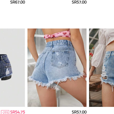
SR67.00
SR57.00
SR54.75
SR57.00
-25%