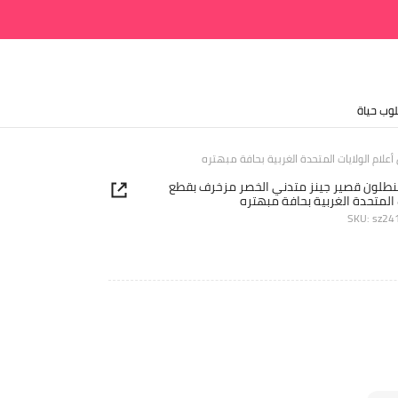
وب حياة
ROMWE Ava بنطلون قصير جينز متدني الخصر مزخرف بقطع
ت المتحدة الغربية بحافة مبهتره
SKU: sz2