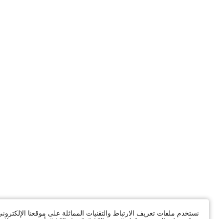
نستخدم ملفات تعريف الارتباط والتقنيات المماثلة على موقعنا الإلكترون