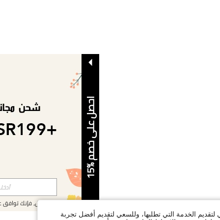
ا
5
ح
ص
ل
ع
ل
ى
خ
ص
م
%
1
بالتسجيل، فإنك توافق 
ي لتقديم الخدمة التي تطلبها، وللسعي لتقديم أفضل تجربة