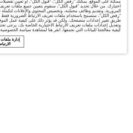
ممكنة على الموقع. يمكنك "رفض الكل"، "قبول الكل"، أو تعيين تفضيل
اختيارك. من خلال تحديد "قبول الكل"، سنقوم بتعيين جميع ملفات تعريف ا
"رفض الكل"، ستسمح باستخدام ملفات تعريف الارتباط الضرورية فقط ال
طريق تغيير إعدادات متصفحك، ولكن قد يؤثر ذلك على كيفية عمل الموقع
وتعديل إعدادات ملفات تعريف الارتباط الاختيارية الخاصة بك، يرجى تحد
كيفية معالجتنا للبيانات التي نجمعها، انقر هنا لمشاهدة سياسة الخصوصية ا
إدارة ملفات
الارتبا