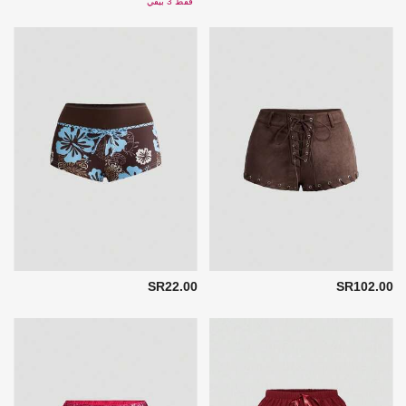
فقط 3 بيقي
SR22.00
SR102.00