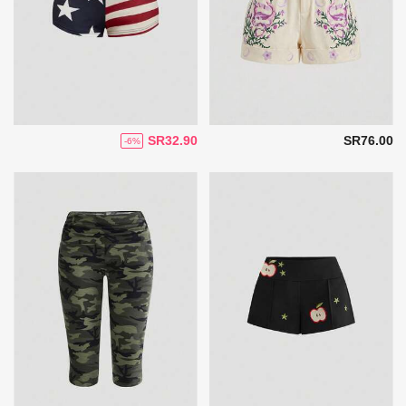
SR32.90
SR76.00
-6%