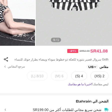
1 / 9
SR41.08
-21%
SR52.00
Goth سروال قصير بتنورة لكعكة ذو خطوط سوداء وبيضاء بطراز جوثك للنساء
مقاس
مرجع المقاس
US
8/10 (L)
6 (M)
4 (S)
2 (XS)
ليس مقاسك؟
اخبرنا ما هو مقاسك
الشحن الي
Bahrain
شحن سريع مجاني للطلبات أكثر من SR199.00