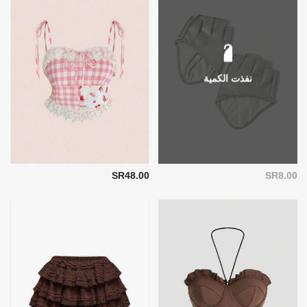
نفذت الكمية
SR48.00
SR8.00