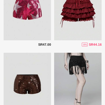
SR47.00
SR44.16
-8%