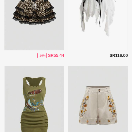
SR55.44
SR116.00
-16%