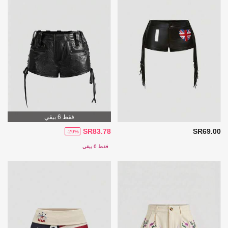
فقط 6 بيقي
SR83.78
SR69.00
-29%
فقط 6 بيقي