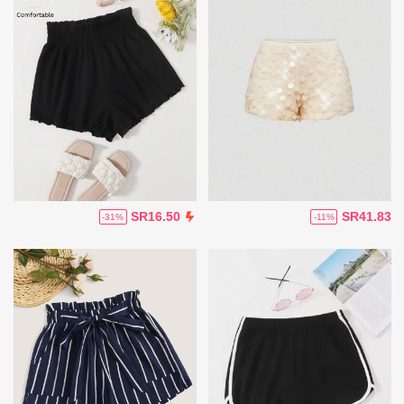
SR41.83
SR16.50
-11%
-31%