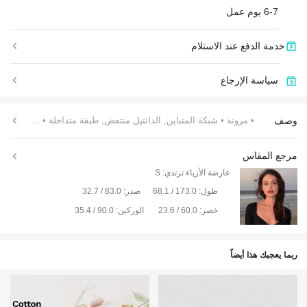
6-7 يوم عمل
خدمة الدفع عند الاستلام
سياسة الإرجاع
وصف
• مرونة
• شبكة المتباين, الدانتيل منتفض, طبقة متداخلة
• غير مبطنة
مرجع المقاس
عارضة الأزياء ترتدي:
S
طول:
173.0 / 68.1
صدر:
83.0 / 32.7
خصر:
60.0 / 23.6
الوركين:
90.0 / 35.4
ربما يعجبك هذا أيضاً