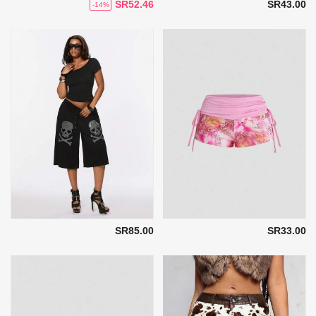
SR52.46
SR43.00
-14%
SR85.00
SR33.00