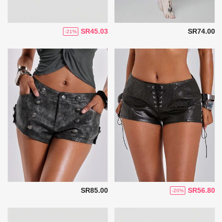
SR45.03
SR74.00
-21%
SR85.00
SR56.80
-20%