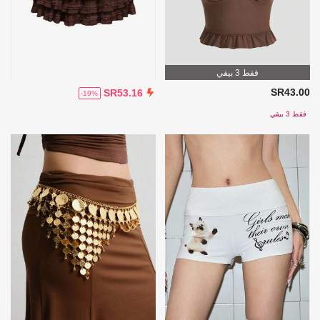
فقط 3 بيقي
SR43.00
SR53.16
-19%
فقط 3 بيقي