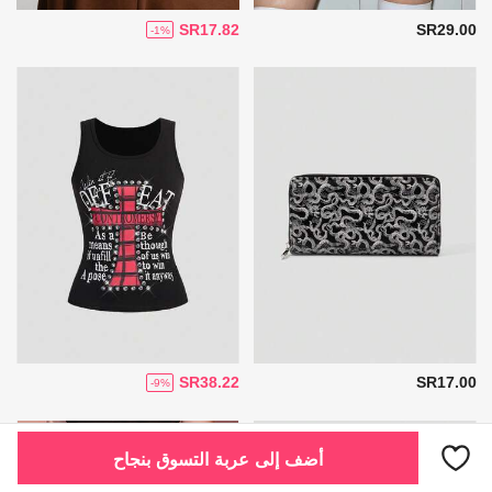
SR17.82
SR29.00
-1%
SR38.22
SR17.00
-9%
أضف إلى عربة التسوق بنجاح