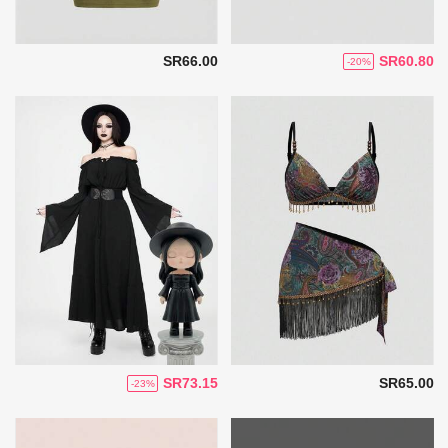
SR66.00
SR60.80
-20%
SR73.15
SR65.00
-23%