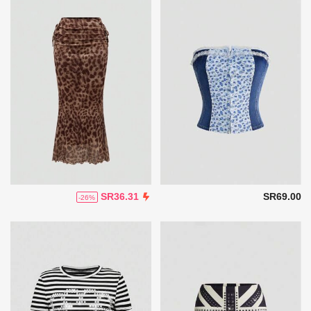
SR69.00
SR36.31
-26%