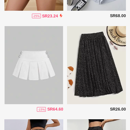
SR68.00
SR23.24
-25%
SR64.60
SR26.00
-15%