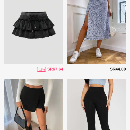
SR67.64
SR44.00
-11%