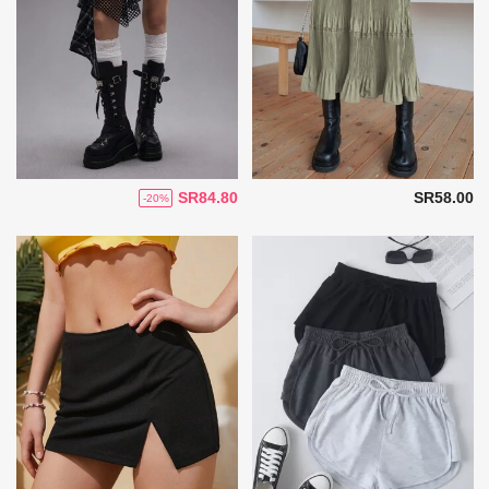
SR84.80
SR58.00
-20%