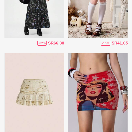
SR66.30
SR41.65
-22%
-15%