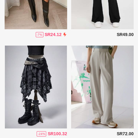
SR49.00
SR24.12
-7%
SR100.32
SR72.00
-24%