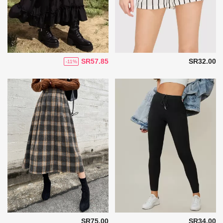
SR57.85
SR32.00
-11%
SR75.00
SR34.00