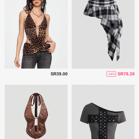
SR39.00
SR78.28
-24%