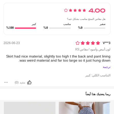
4.00
هل مقاس المنتج مناسب بشكل جيد؟
صغير
مناسب
كبير
%100
%0
%0
2026-06-23
V***3
لون:أبيض وأسود / مقاس:XS
Skirt
had
nice
material,
slightly
too
high
t
the
back
and
pant
lining
was
weird
material
and
far
too
large
so
it
just
hung
down.
ترجمة
التناسب الكلي:
كبير
مفيد
(0)
ربما يعجبك هذا أيضاً