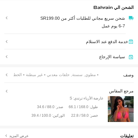
الشحن الي
Bahrain
شحن سريع مجاني للطلبات أكثر من SR199.00
6-7 يوم عمل
خدمة الدفع عند الاستلام
سياسة الإرجاع
وصف
• مطوي, سستة, حلقات معدني
• غير مبطنة
• الخط
مرجع المقاس
عارضة الأزياء ترتدي:
S
طول:
168.0 / 66.1
صدر:
88.0 / 34.6
خصر:
58.0 / 22.8
الوركين:
100.0 / 39.4
تعليقات
عرض المزيد