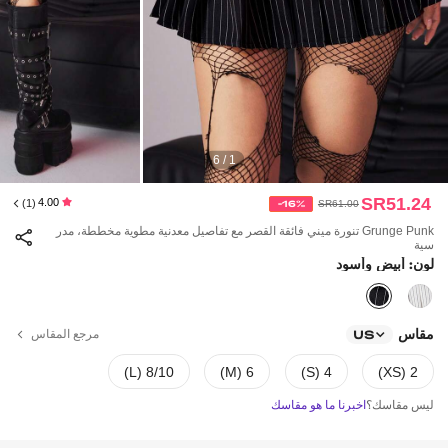
1 / 6
SR51.24
4.00
(1)
-16%
SR61.00
Grunge Punk تنورة ميني فائقة القصر مع تفاصيل معدنية مطوية مخططة، مدر
سية
لون: أبيض وأسود
مقاس
مرجع المقاس
US
8/10 (L)
6 (M)
4 (S)
2 (XS)
ليس مقاسك؟
اخبرنا ما هو مقاسك