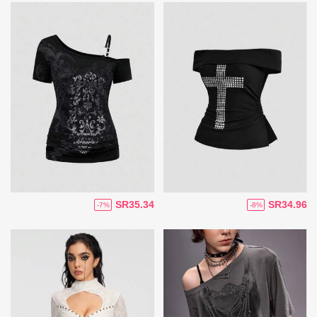
SR35.34
SR34.96
-7%
-8%