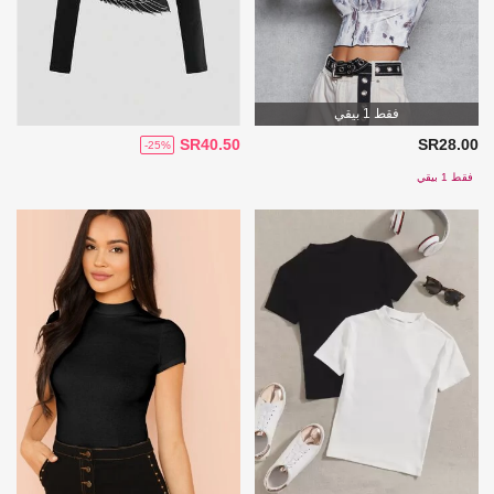
فقط 1 بيقي
SR40.50
SR28.00
-25%
فقط 1 بيقي