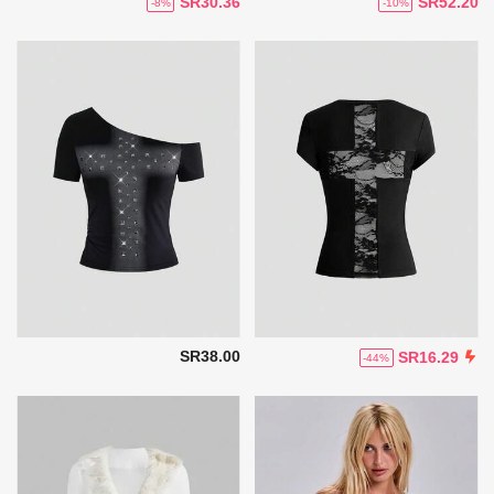
SR30.36
SR52.20
-8%
-10%
SR38.00
SR16.29
-44%