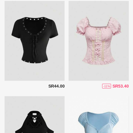
SR44.00
SR53.40
-11%