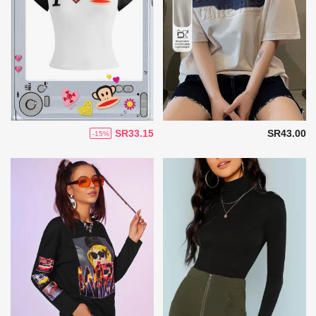
SR33.15
SR43.00
-15%