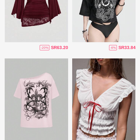
SR63.20
SR33.84
-20%
-6%