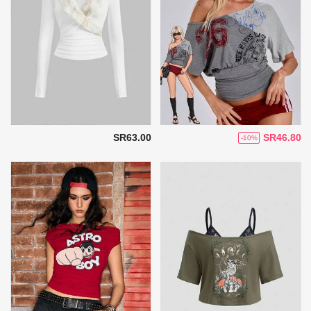
SR63.00
SR46.80
-10%