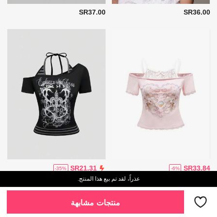
SR37.00
SR36.00
SR33.84
SR21.31
-6%
-35%
عذراً، لقد تم بيع هذا المنتج.
منتجات مشابهة