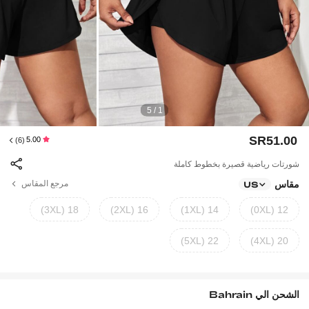
1 / 5
SR51.00
5.00
(6)
شورتات رياضية قصيرة بخطوط كاملة
مقاس
مرجع المقاس
US
18 (3XL)
16 (2XL)
14 (1XL)
12 (0XL)
22 (5XL)
20 (4XL)
الشحن الي
Bahrain