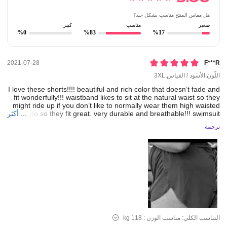
هل مقاس المنتج مناسب بشكل جيد؟
صغير
مناسب
كبير
%0
%83
%17
2021-07-28
F***r
اللّون:الأسود / القياس:3XL
I
love
these
shorts!!!!
beautiful
and
rich
color
that
doesn’t
fade
and
fit
wonderfully!!!
waistband
likes
to
sit
at
the
natural
waist
so
they
might
ride
up
if
you
don’t
like
to
normally
wear
them
high
waisted
swimsuit
breathable!!!
and
durable
very
great.
fit
they
so
do
I
...
but
أكثر
like
material
ترجمة
التناسب الكلي:
مناسب
الوزن :
118 kg