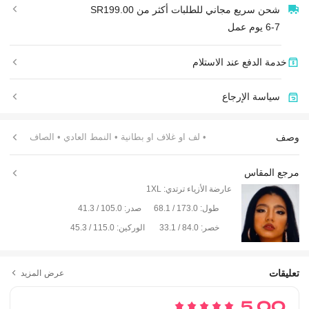
شحن سريع مجاني للطلبات أكثر من SR199.00
6-7 يوم عمل
خدمة الدفع عند الاستلام
سياسة الإرجاع
وصف
• لف او غلاف او بطانية
• النمط العادي
• الصاف
مرجع المقاس
عارضة الأزياء ترتدي:
1XL
طول:
173.0 / 68.1
صدر:
105.0 / 41.3
خصر:
84.0 / 33.1
الوركين:
115.0 / 45.3
تعليقات
عرض المزيد
5.00