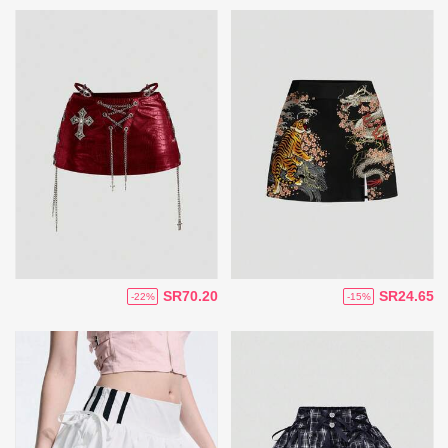
SR70.20
SR24.65
-22%
-15%