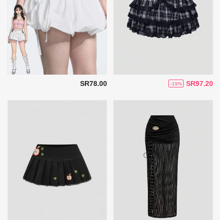
SR78.00
SR97.20
-19%