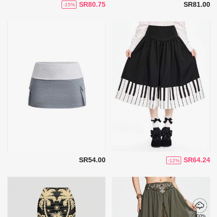
SR80.75
SR81.00
-15%
SR54.00
SR64.24
-12%