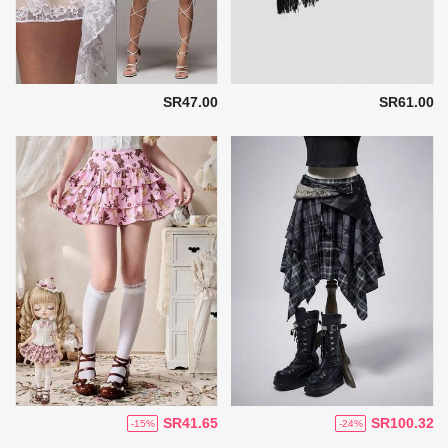
SR47.00
SR61.00
SR41.65
SR100.32
-15%
-24%