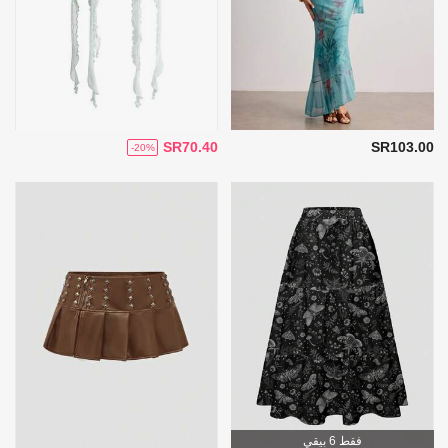
SR70.40
SR103.00
-20%
فقط 6 بيقي