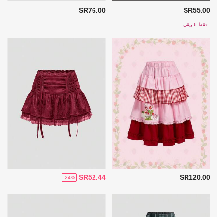
SR76.00
SR55.00
فقط 6 بيقي
SR52.44
SR120.00
-24%