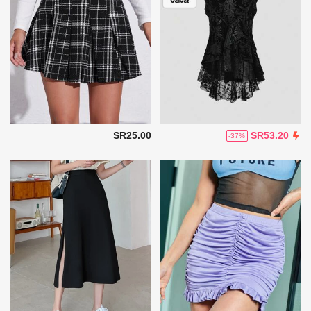
SR25.00
SR53.20
-37%