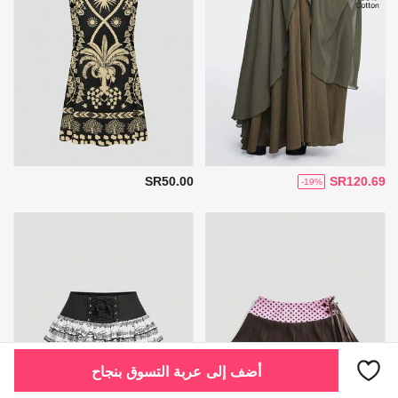
SR50.00
SR120.69
-19%
أضف إلى عربة التسوق بنجاح