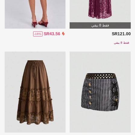
فقط 8 بيقي
SR121.00
SR43.56
-16%
فقط 8 بيقي