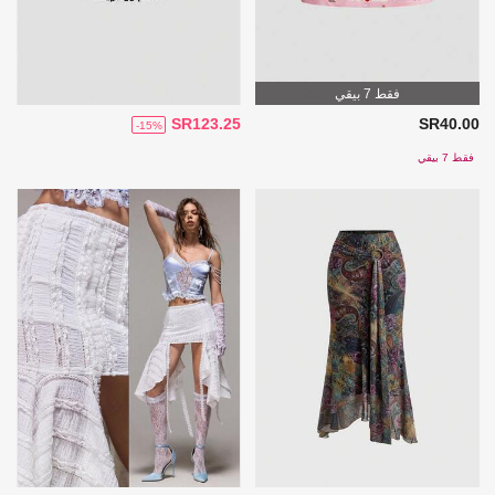
فقط 7 بيقي
SR123.25
SR40.00
-15%
فقط 7 بيقي