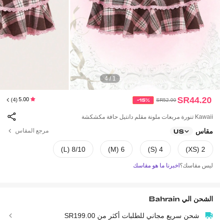
1 / 4
SR44.20
5.00
(4)
-15%
SR52.00
Kawaii تنورة مربعات ملونة مقلم دانتيل حافة مكشكشة
مقاس
مرجع المقاس
US
8/10 (L)
6 (M)
4 (S)
2 (XS)
ليس مقاسك؟
اخبرنا ما هو مقاسك
الشحن الي
Bahrain
شحن سريع مجاني للطلبات أكثر من SR199.00