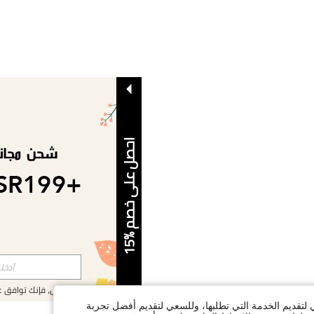
ا
5
ح
ص
ل
ع
ل
ى
خ
ص
م
%
1
بالتسجيل، فإنك توافق 
ي لتقديم الخدمة التي تطلبها، وللسعي لتقديم أفضل تجربة