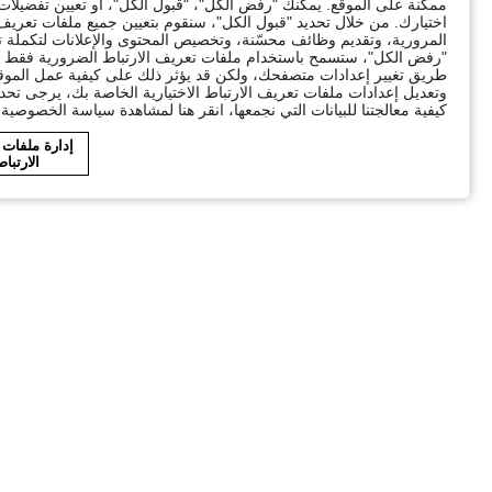
ممكنة على الموقع. يمكنك "رفض الكل"، "قبول الكل"، أو تعيين تفضيل
اختيارك. من خلال تحديد "قبول الكل"، سنقوم بتعيين جميع ملفات تعريف ا
"رفض الكل"، ستسمح باستخدام ملفات تعريف الارتباط الضرورية فقط ال
طريق تغيير إعدادات متصفحك، ولكن قد يؤثر ذلك على كيفية عمل الموقع
وتعديل إعدادات ملفات تعريف الارتباط الاختيارية الخاصة بك، يرجى تحد
كيفية معالجتنا للبيانات التي نجمعها، انقر هنا لمشاهدة سياسة الخصوصية ا
إدارة ملفات
الارتبا