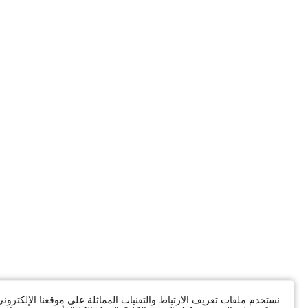
نستخدم ملفات تعريف الارتباط والتقنيات المماثلة على موقعنا الإلكترون