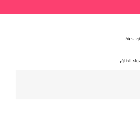
وب حياة
واء الطلق