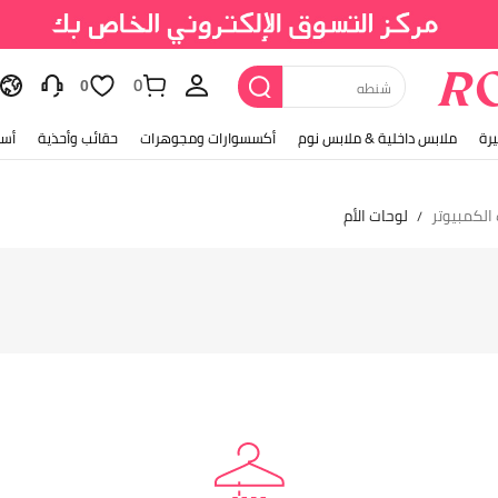
0
شنطه
0
رة
ملابس داخلية & ملابس نوم
أكسسوارات ومجوهرات
حقائب وأحذية
أسل
الكمبيوتر
لوحات الأم
/