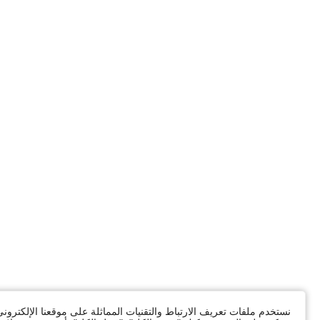
نستخدم ملفات تعريف الارتباط والتقنيات المماثلة على موقعنا الإلكترون