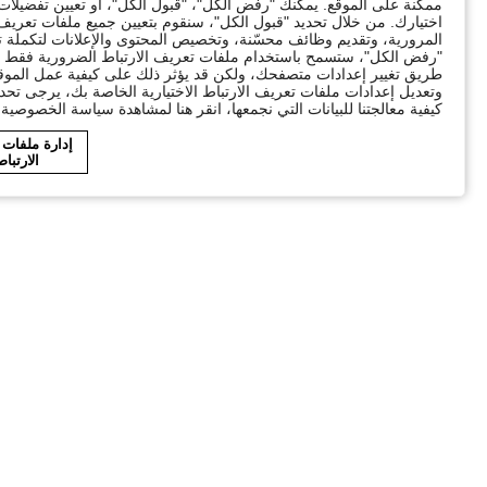
ممكنة على الموقع. يمكنك "رفض الكل"، "قبول الكل"، أو تعيين تفضيل
اختيارك. من خلال تحديد "قبول الكل"، سنقوم بتعيين جميع ملفات تعريف ا
"رفض الكل"، ستسمح باستخدام ملفات تعريف الارتباط الضرورية فقط ال
طريق تغيير إعدادات متصفحك، ولكن قد يؤثر ذلك على كيفية عمل الموقع
وتعديل إعدادات ملفات تعريف الارتباط الاختيارية الخاصة بك، يرجى تحد
كيفية معالجتنا للبيانات التي نجمعها، انقر هنا لمشاهدة سياسة الخصوصية ا
إدارة ملفات
الارتبا