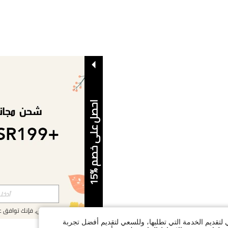
ا
5
ح
ص
ل
ع
ل
ى
خ
ص
م
%
1
بالتسجيل، فإنك توافق 
ي لتقديم الخدمة التي تطلبها، وللسعي لتقديم أفضل تجربة