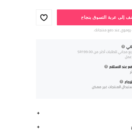
ف إلى عربة التسوق بنجاح
روموي عند دفع منتجاتك.
ني
جاني للطلبات أكثر من SR199.00
ع عند الاستلام
ر
رجاع
استبدال المنتجات غير ممكن