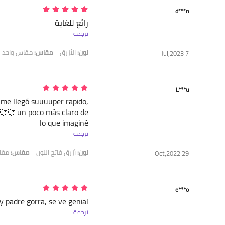
d***n
رائع للغاية
ترجمة
لون:
الأزرق
مقاس:
مقاس واحد
7 Jul,2023
L***u
 me llegó suuuuper rapido,
💞💞 un poco más claro de
lo que imaginé
ترجمة
لون:
أزرق فاتح اللون
مقاس:
مقا
29 Oct,2022
e***o
 padre gorra, se ve genial
ترجمة