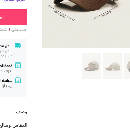
أض
اكسب حتى
5
نقطة 
شحن مجا
شحن سريع م
6-7 يوم عمل
خدمة الدف
لعرف أكث
سياسة الإ
إرجاع أو 
وصف
المقاس وصالح