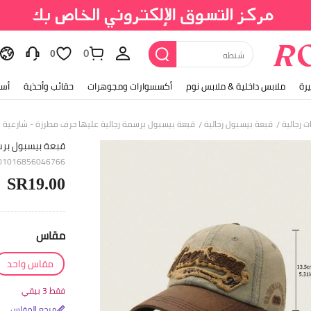
0
حذاء
0
رة
ملابس داخلية & ملابس نوم
أكسسوارات ومجوهرات
حقائب وأحذية
أسل
ت رجالية
قبعة بيسبول رجالية
قبعة بيسبول برسمة رجالية عليها حرف مطرزة - شارعية
/
/
قبعة بيسبول برس
201016856046766
SR19.00
مقاس
مقاس واحد
فقط 3 بيقي
مرجع المقاس