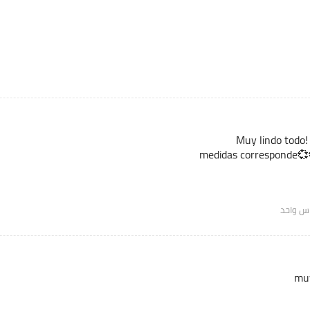
Muy lindo todo!
medidas corresponde💞
س واحد
muy