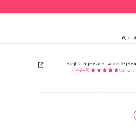
وب حياة
مة رجالية عليها حرف مطرزة - شارعية
SKU: sc2
(3 تعليقات)