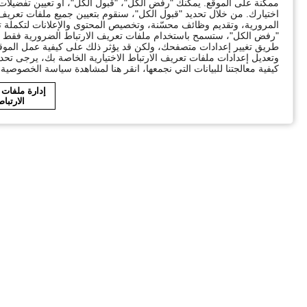
ممكنة على الموقع. يمكنك "رفض الكل"، "قبول الكل"، أو تعيين تفضيل
اختيارك. من خلال تحديد "قبول الكل"، سنقوم بتعيين جميع ملفات تعريف ا
"رفض الكل"، ستسمح باستخدام ملفات تعريف الارتباط الضرورية فقط ال
طريق تغيير إعدادات متصفحك، ولكن قد يؤثر ذلك على كيفية عمل الموقع
وتعديل إعدادات ملفات تعريف الارتباط الاختيارية الخاصة بك، يرجى تحد
كيفية معالجتنا للبيانات التي نجمعها، انقر هنا لمشاهدة سياسة الخصوصية ا
إدارة ملفات
الارتبا