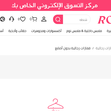
0
شنطه
0
رة
ملابس داخلية & ملابس نوم
أكسسوارات ومجوهرات
حقائب وأحذية
أسل
زات رجالية
قفازات رجالية بدون أصابع
/