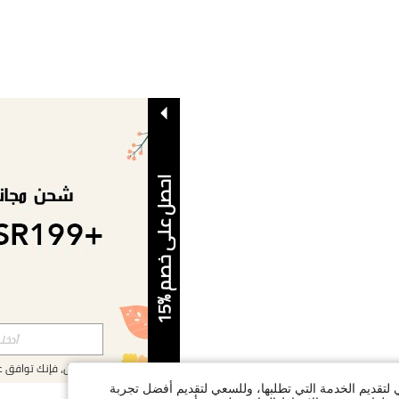
ا
5
ح
ص
ل
ع
ل
ى
خ
ص
م
%
1
بالتسجيل، فإنك توافق 
ي لتقديم الخدمة التي تطلبها، وللسعي لتقديم أفضل تجربة