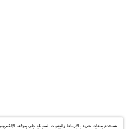
نستخدم ملفات تعريف الارتباط والتقنيات المماثلة على موقعنا الإلكترون