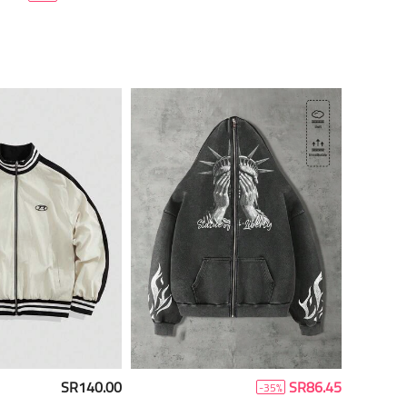
SR140.00
SR86.45
-35%