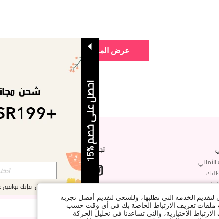
عرض المزيد
ا
5
ي
تجدنا على
ح
ص
ل
ع
ل
ى
خ
ص
م
%
1
 الأماني
طلبك
الطلب
بالتسجيل، فإنك توافق 
شتركي مع شي إن لتصلك أخبار الموضة
ي لتقديم الخدمة التي تطلبها، وللسعي لتقديم أفضل تجربة
ات ملفات تعريف الارتباط الخاصة بك في أي وقت حسب
لارتباط الاختيارية، والتي تساعدنا في تحليل الحركة