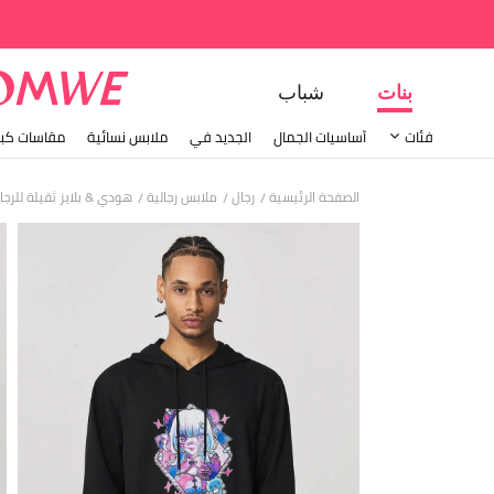
بنات
شباب
فئات
أساسيات الجمال
الجديد في
ملابس نسائية
مقاسات كبي
الصفحة الرئيسية
رجال
ملابس رجالية
هودي & بلايز ثقيلة للرجا
/
/
/