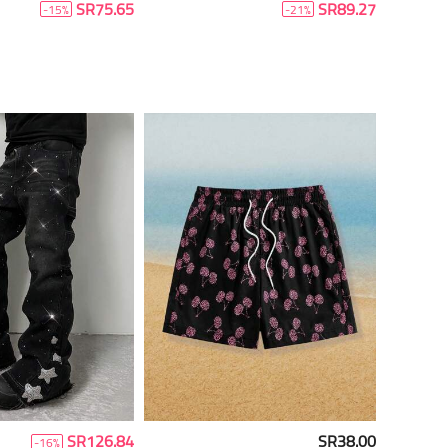
SR75.65
SR89.27
-15%
-21%
SR126.84
SR38.00
-16%