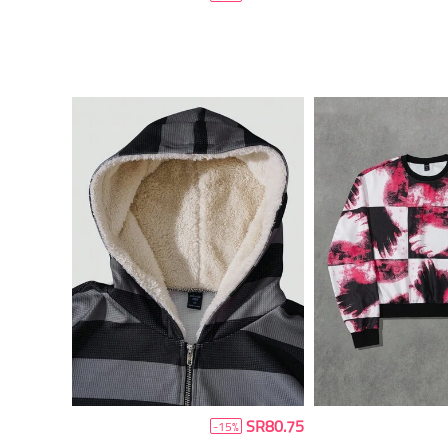
SR80.75
-15%