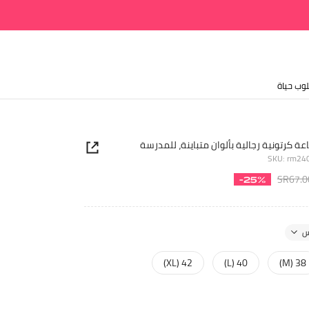
وب حياة
ة كرتونية رجالية بألوان متباينة، للمدرسة
SKU: rm2
SR67.0
-25%
42 (XL)
40 (L)
38 (M)