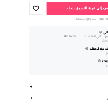
ف إلى عربة التسوق بنجاح
 روموي عند دفع منتجاتك.
ني
جاني للطلبات أكثر من SR199.00
ع عند الاستلام
ر
رجاع
ر