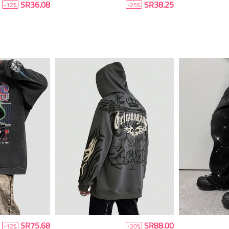
SR36.08
SR38.25
-12%
-25%
SR75.68
SR88.00
-12%
-20%