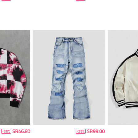
SR46.80
SR99.00
-35%
-25%