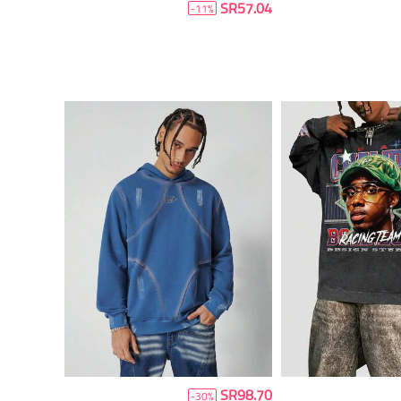
SR57.04
-11%
SR98.70
-30%