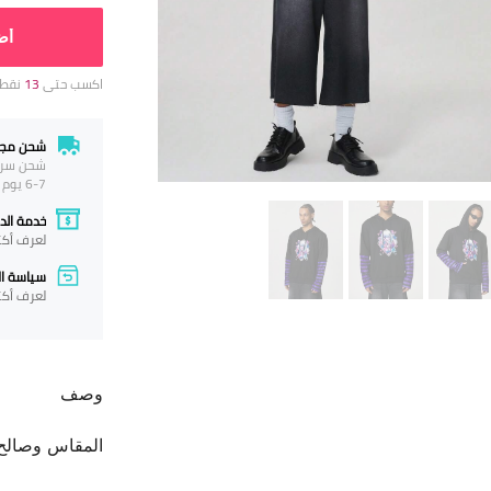
أض
اكسب حتى
13
نقطة
شحن مجا
شحن سريع م
6-7 يوم عمل
خدمة الدف
لعرف أكث
سياسة الإ
لعرف أكث
وصف
المقاس وصالح