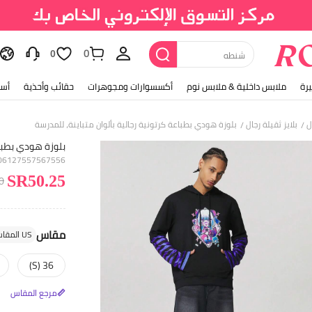
0
حذاء
0
رة
ملابس داخلية & ملابس نوم
أكسسوارات ومجوهرات
حقائب وأحذية
أسل
ل
بلايز ثقيلة رجال
بلوزة هودي بطباعة كرتونية رجالية بألوان متباينة، للمدرسة
/
/
بلوزة هودي بطباع
406127557567556
0
SR50.25
مقاس
US المقاس
36 (S)
مرجع المقاس