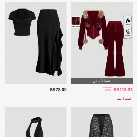
فقط 8 بيقي
SR78.00
SR116.28
-24%
فقط 8 بيقي