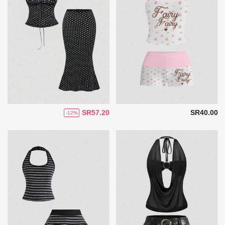
SR57.20
SR40.00
-12%