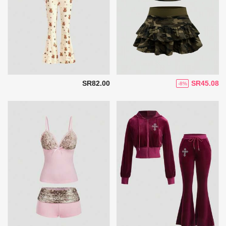
SR82.00
SR45.08
-8%