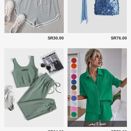
SR30.00
SR76.00
فقط 3 بيقي