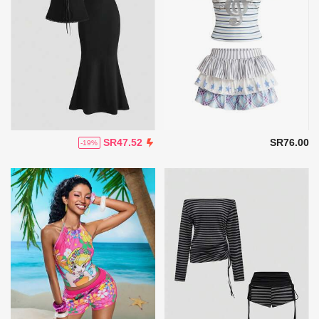
SR76.00
SR47.52
-19%