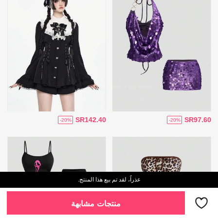
SR142.40
SR97.60
-20%
-20%
عذراً، لقد تم بيع هذا المنتج.
منتجات مشابهة