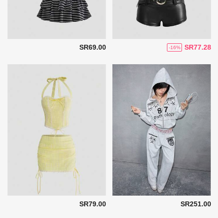
SR69.00
SR77.28
-16%
SR79.00
SR251.00