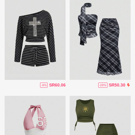
SR60.06
SR50.30
-9%
-28%