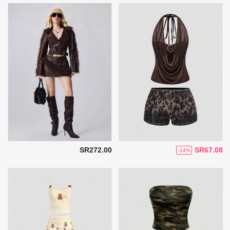
SR272.00
SR67.08
-14%