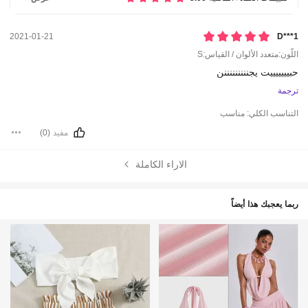
2021-01-21
D***1
اللّون:متعدد الألوان / القياس:S
حبيييييييت
يجنننننننننن
ترجمة
التناسب الكلي:
مناسب
مفيد
(0)
الاراء الكاملة
ربما يعجبك هذا أيضاً