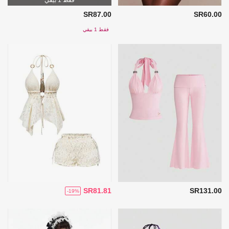
SR87.00
SR60.00
فقط 1 بيقي
SR81.81
SR131.00
-19%