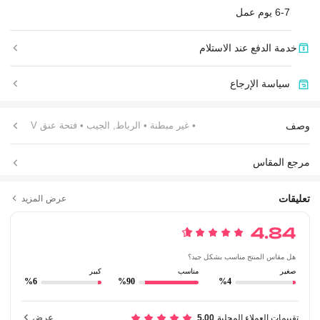
6-7 يوم عمل
خدمة الدفع عند الاستلام
سياسة الإرجاع
وصف
• غير مبطنة
• الرباط, الجيب
• فتحة عنق V
مرجع المقاس
تعليقات
عرض المزيد
4.84
هل مقاس المنتج مناسب بشكل جيد؟
صغير
مناسب
كبير
%6
%90
%4
تقييمات العملاء المحلية
5.00
عرض