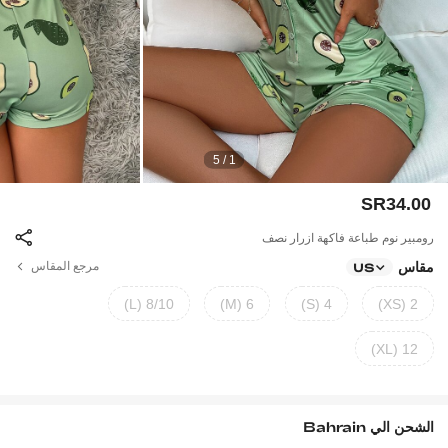
1 / 5
SR34.00
رومبير نوم طباعة فاكهة ازرار نصف
مقاس
مرجع المقاس
US
8/10 (L)
6 (M)
4 (S)
2 (XS)
12 (XL)
الشحن الي
Bahrain