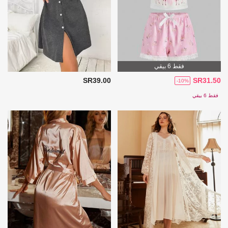
فقط 6 بيقي
SR39.00
SR31.50
-10%
فقط 6 بيقي