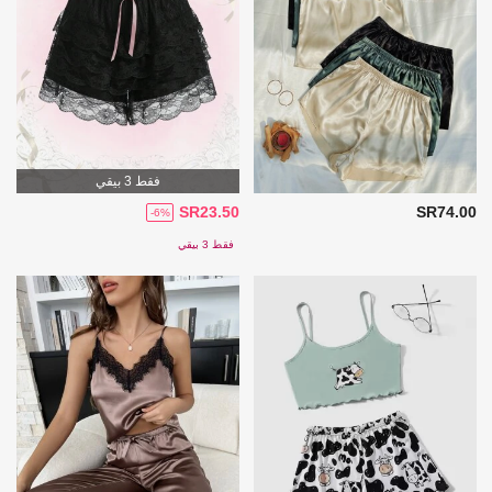
فقط 3 بيقي
SR23.50
SR74.00
-6%
فقط 3 بيقي