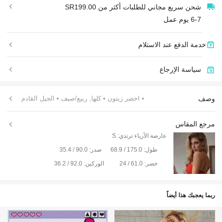
شحن سريع مجاني للطلبات أكثر من SR199.00
6-7 يوم عمل
خدمة الدفع عند الاستلام
سياسة الإرجاع
وصف
• اخضر زيتون
• كلها, ربيع/صيف
• الجيل القادم
مرجع المقاس
عارضة الأزياء ترتدي:
S
طول:
175.0 / 68.9
صدر:
90.0 / 35.4
خصر:
61.0 / 24
الوركين:
92.0 / 36.2
ربما يعجبك هذا أيضاً