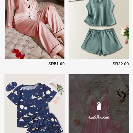
SR51.00
SR22.00
نفذت الكمية