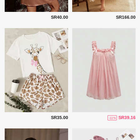
SR40.00
SR166.00
SR35.00
SR39.16
-11%