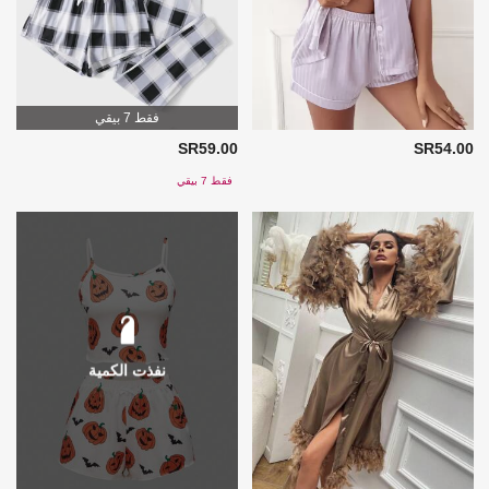
فقط 7 بيقي
SR59.00
SR54.00
فقط 7 بيقي
نفذت الكمية