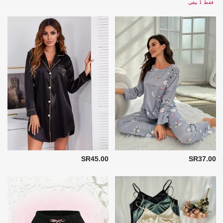
فقط 1 بيقي
SR45.00
SR37.00