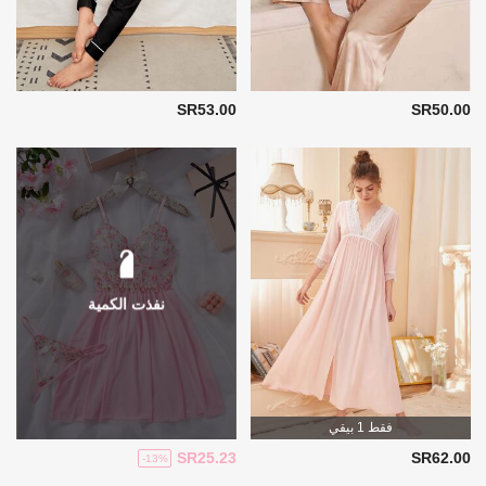
SR53.00
SR50.00
نفذت الكمية
فقط 1 بيقي
SR25.23
SR62.00
-13%