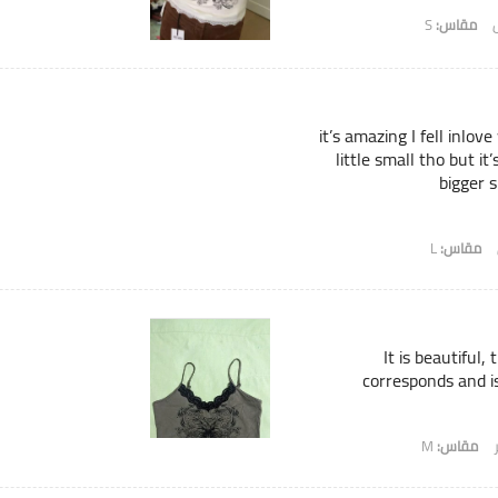
مقاس:
S
it’s amazing I fell inlove
little small tho but it
bigger s
مقاس:
L
It is beautiful,
corresponds and is
مقاس:
M