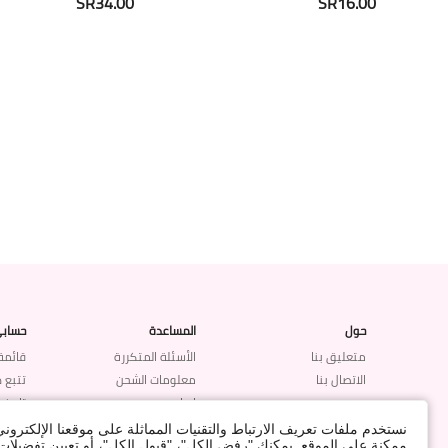
SR34.00
SR16.00
حول
المساعدة
حساب
متعليق بنا
الأسئلة المتكررة
قائمة
الاتصال بنا
معلومات الشحن
تتبع 
إرجاع
تاريخ 
استرداد المبلغ
#LOVEROMWE
نستخدم ملفات تعريف الارتباط والتقنيات المماثلة على موقعنا الإلكترون
ممكنة على الموقع. يمكنك "رفض الكل"، "قبول الكل"، أو تعيين تفضيل