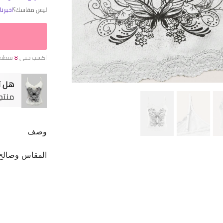
ليس مقاسك؟
اخبرن
اكسب حتى
8
نقطة 
هل ت
منتج
وصف
المقاس وصالح