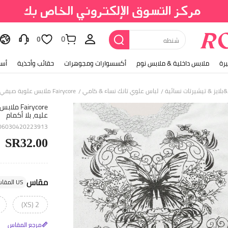
0
حذاء
0
رة
ملابس داخلية & ملابس نوم
أكسسوارات ومجوهرات
حقائب وأحذية
أسل
بلايز & تيشيرتات نسائية
لباس علوي تانك نساء & كامي
Fairycore ملابس علوية صيفي نسائي عادي بنمط فراشة مطبوع عليه، بلا أكمام
/
/
irycore
عليه، بلا أكمام
406030420223913
SR32.00
مقاس
US المقاس
2 (XS)
مرجع المقاس