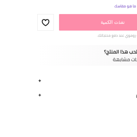
ا ما هو مقاسك
نفذت الكمية
روموي عند دفع منتجاتك.
حب هذا المنتج؟
ات مشابهة