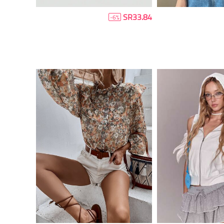
SR33.84
-6%