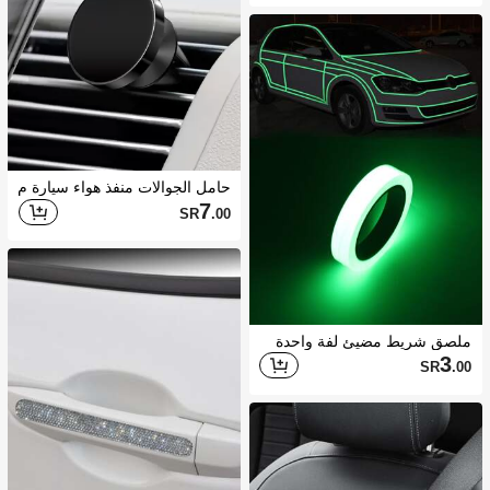
حامل الجوالات منفذ هواء سيارة م
غناطيسي
7
SR
.00
ملصق شريط مضيئ لفة واحدة
3
SR
.00