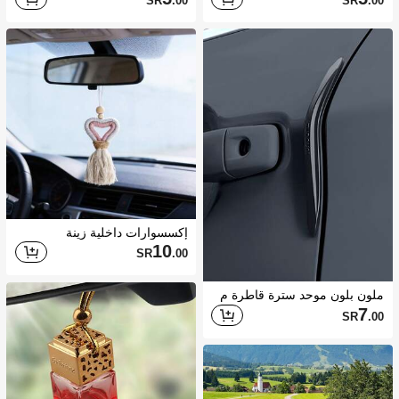
SR
.00
SR
.00
إكسسوارات داخلية زينة
10
SR
.00
ملون بلون موحد سترة قاطرة م
ضاد للتصادم شريط 4 قطع
7
SR
.00