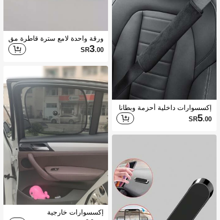
ورقة واحدة لامع سترة قاطرة مق
بض باب ملصق
3
SR
.00
إكسسوارات داخلية أحزمة وبطانا
ت مقاعد
5
SR
.00
إكسسوارات خارجية