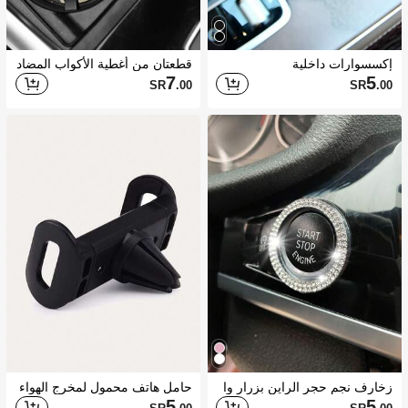
إكسسوارات داخلية
قطعتان من أغطية الأكواب المضاد
ة للانزلاق من السيليكون بطبعات
7
5
SR
.00
SR
.00
جلد البقر والنمر بقطر 7 سم للسي
ارة
زخارف نجم حجر الراين بزرار وا
حامل هاتف محمول لمخرج الهواء
حد للسيارة
في السيارة 1 قطعة
5
5