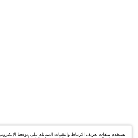
نستخدم ملفات تعريف الارتباط والتقنيات المماثلة على موقعنا الإلكترون