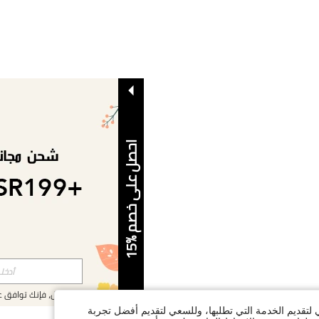
ا
5
ح
ص
ل
ع
ل
ى
خ
ص
م
%
1
بالتسجيل، فإنك توافق 
ي لتقديم الخدمة التي تطلبها، وللسعي لتقديم أفضل تجربة