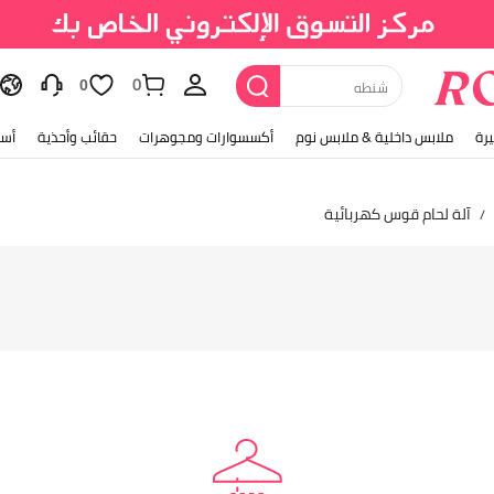
0
شنطه
0
رة
ملابس داخلية & ملابس نوم
أكسسوارات ومجوهرات
حقائب وأحذية
أسل
آلة لحام قوس كهربائية
/