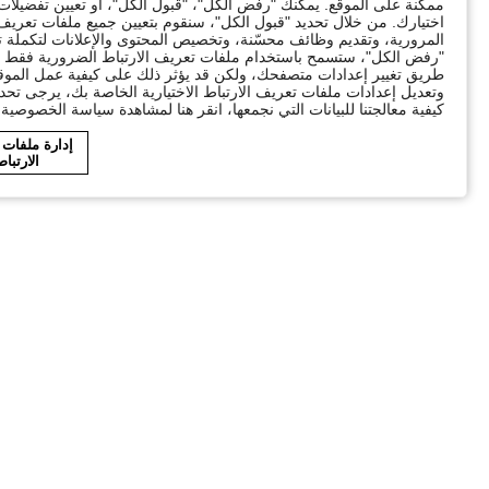
ممكنة على الموقع. يمكنك "رفض الكل"، "قبول الكل"، أو تعيين تفضيل
اختيارك. من خلال تحديد "قبول الكل"، سنقوم بتعيين جميع ملفات تعريف ا
"رفض الكل"، ستسمح باستخدام ملفات تعريف الارتباط الضرورية فقط ال
طريق تغيير إعدادات متصفحك، ولكن قد يؤثر ذلك على كيفية عمل الموقع
وتعديل إعدادات ملفات تعريف الارتباط الاختيارية الخاصة بك، يرجى تحد
كيفية معالجتنا للبيانات التي نجمعها، انقر هنا لمشاهدة سياسة الخصوصية ا
إدارة ملفات
الارتبا