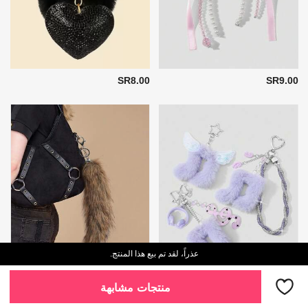
SR8.00
SR9.00
عذراً، لقد تم بيع هذا المنتج.
منتجات مشابهة
SR9.00
SR6.00