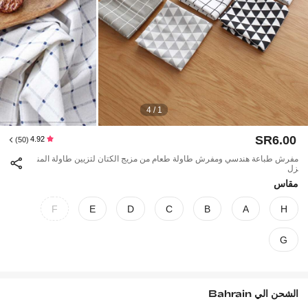
1 / 4
SR6.00
4.92
(50)
مفرش طباعة هندسي ومفرش طاولة طعام من مزيج الكتان لتزيين طاولة المن
زل
مقاس
F
E
D
C
B
A
H
G
الشحن الي
Bahrain